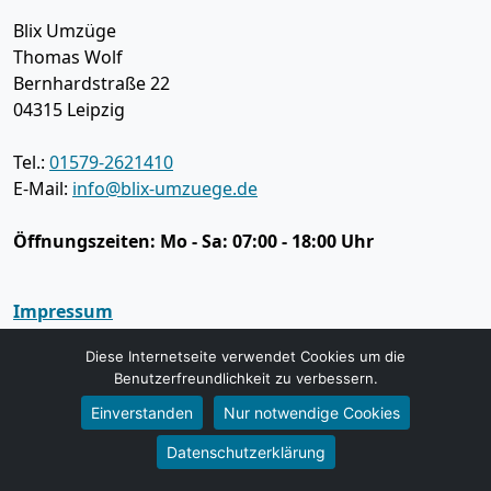
Blix Umzüge
Thomas Wolf
Bernhardstraße 22
04315
Leipzig
Tel.:
01579-2621410
E-Mail:
info@blix-umzuege.de
Öffnungszeiten:
Mo - Sa: 07:00 - 18:00 Uhr
Impressum
Datenschutz
Diese Internetseite verwendet Cookies um die
Benutzerfreundlichkeit zu verbessern.
Umzugsservice
Einverstanden
Nur notwendige Cookies
Umzugsservice Leipzig
Datenschutzerklärung
Büroumzug Leipzig
Fernumzug Leipzig