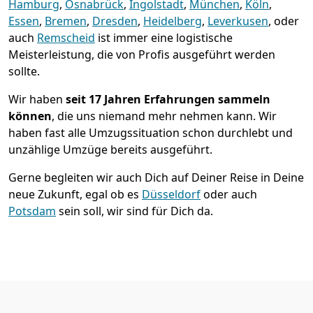
Hamburg
,
Osnabrück
,
Ingolstadt
,
München
,
Köln
,
Essen
,
Bremen
,
Dresden
,
Heidelberg
,
Leverkusen
, oder
auch
Remscheid
ist immer eine logistische
Meisterleistung, die von Profis ausgeführt werden
sollte.
Wir haben
seit
17 Jahren Erfahrungen sammeln
können
, die uns niemand mehr nehmen kann. Wir
haben fast alle Umzugssituation schon durchlebt und
unzählige Umzüge bereits ausgeführt.
Gerne begleiten wir auch Dich auf Deiner Reise in Deine
neue Zukunft, egal ob es
Düsseldorf
oder auch
Potsdam
sein soll, wir sind für Dich da.