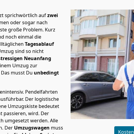
t sprichwörtlich auf
zwei
remen oder sogar nach
rste große Problem.
Kurz
d noch einmal die
lltäglichen
Tagesablauf
Umzug sind so nicht
stressigen Neuanfang
 einem Umzug zur
. Das musst Du
unbedingt
tenintensiv. Pendelfahrten
ausführbar.
Der logistische
sene Umzugskiste bedeutet
ht passieren, wird.
Der
ch umgesetzt werden. Alle
n. Der
Umzugswagen
muss
Kosten