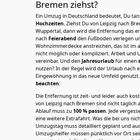
Bremen
ziehst?
Ein Umzug in Deutschland bedeutet, Du tanz
Hochzeiten
. Ziehst Du von Leipzig nach B
Wuppertal, dann wird die Entfernung das e
nach
Feierabend
den Fußboden verlegen un
Wohnzimmerdecke anstreichen, das ist im a
nicht möglich oder kompliziert.
Arbeit und 
vereinbar. Und den
Jahresurlaub
für einen
nutzen? In der Regel wird der Urlaub nach
Eingewöhnung in das neue Umfeld genutzt
beachten
:
Die Entfernung ist zeit- und leider auch kos
von Leipzig nach Bremen sind nicht täglich 
Ablauf muss zu
100 % passen
. Jede verges
eine weitere Extrafahrt. Was die bei uns nic
Umzugstag muss detailliert geplant und au
Umzugshelfer müssen pünktlich vor Ort sei