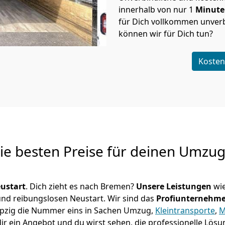
innerhalb von nur
1
Minut
für Dich vollkommen unverb
können wir für Dich tun?
Kosten
Die besten Preise für deinen Umzu
ustart
. Dich zieht es nach Bremen?
Unsere Leistungen
wie
 und reibungslosen Neustart.
Wir sind das
Profiunternehm
 Leipzig die Nummer eins in Sachen Umzug,
Kleintransporte
,
M
r ein Angebot und du wirst sehen, die professionelle Lösu