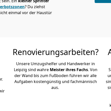
sein. Ein
kleiner Sprinter
verbotszonen
? Du ziehst
icht einmal vor der Haustür
Renovierungsarbeiten?
Unsere Umzugshelfer und Handwerker in
Leipzig sind wahre
Meister ihres Fachs
. Von
S
der Wand bis zum Fußboden führen wir alle
u
r.
Aufgaben kostengünstig und fachmännisch
si
aus.
s
wir