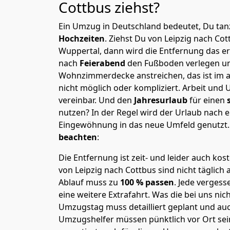
Cottbus
ziehst?
Ein Umzug in Deutschland bedeutet, Du tanz
Hochzeiten
. Ziehst Du von Leipzig nach Co
Wuppertal, dann wird die Entfernung das e
nach
Feierabend
den Fußboden verlegen un
Wohnzimmerdecke anstreichen, das ist im a
nicht möglich oder kompliziert.
Arbeit und 
vereinbar. Und den
Jahresurlaub
für einen
nutzen? In der Regel wird der Urlaub nach
Eingewöhnung in das neue Umfeld genutzt
beachten
:
Die Entfernung ist zeit- und leider auch kos
von Leipzig nach Cottbus sind nicht täglich
Ablauf muss zu
100 % passen
. Jede verges
eine weitere Extrafahrt. Was die bei uns nic
Umzugstag muss detailliert geplant und au
Umzugshelfer müssen pünktlich vor Ort sei