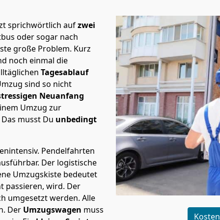
t sprichwörtlich auf
zwei
ttbus oder sogar nach
rste große Problem.
Kurz
d noch einmal die
lltäglichen
Tagesablauf
Umzug sind so nicht
stressigen Neuanfang
 einem Umzug zur
. Das musst Du
unbedingt
tenintensiv. Pendelfahrten
 ausführbar.
Der logistische
sene Umzugskiste bedeutet
ht passieren, wird.
Der
ch umgesetzt werden. Alle
n. Der
Umzugswagen
muss
Kosten