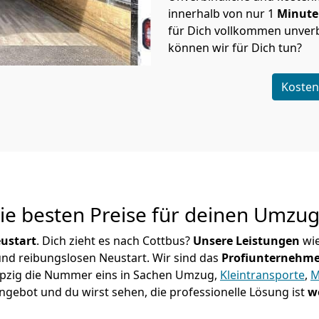
innerhalb von nur
1
Minut
für Dich vollkommen unverb
können wir für Dich tun?
Kosten
Die besten Preise für deinen Umzu
ustart
. Dich zieht es nach Cottbus?
Unsere Leistungen
wie
 und reibungslosen Neustart.
Wir sind das
Profiunternehm
 Leipzig die Nummer eins in Sachen Umzug,
Kleintransporte
,
M
ngebot und du wirst sehen, die professionelle Lösung ist
w