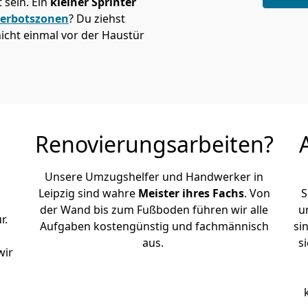
sein. Ein
kleiner Sprinter
verbotszonen
? Du ziehst
icht einmal vor der Haustür
Renovierungsarbeiten?
Unsere Umzugshelfer und Handwerker in
Leipzig sind wahre
Meister ihres Fachs
. Von
S
der Wand bis zum Fußboden führen wir alle
u
r.
Aufgaben kostengünstig und fachmännisch
si
aus.
s
wir